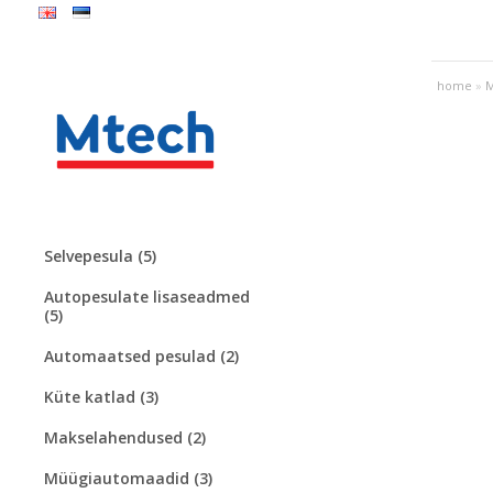
home
»
M
Selvepesula (5)
Autopesulate lisaseadmed
(5)
Automaatsed pesulad (2)
Küte katlad (3)
Makselahendused (2)
Müügiautomaadid (3)