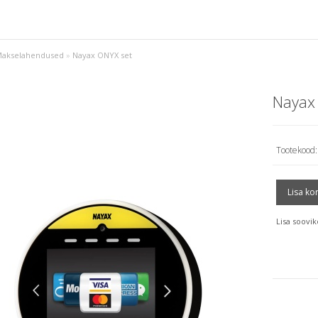
akselahendused
»
Nayax ONYX set
Nayax
Tootekood:
Lisa soovik