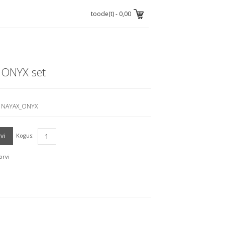
toode(t) -
0,00
 ONYX set
NAYAX_ONYX
Kogus:
orvi