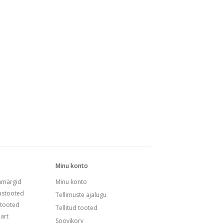
Minu konto
amärgid
Minu konto
ustooted
Tellimuste ajalugu
tooted
Tellitud tooted
art
Soovikorv