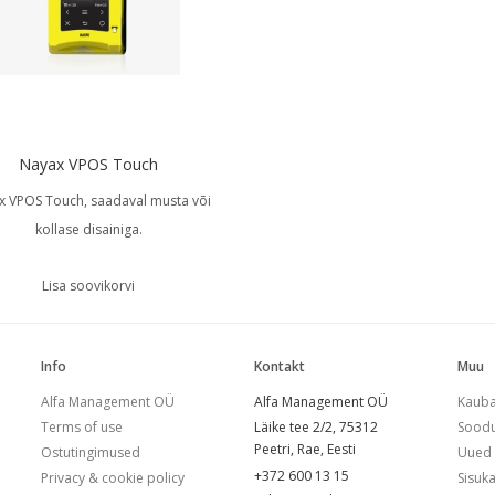
Nayax VPOS Touch
x VPOS Touch, saadaval musta või
kollase disainiga.
Lisa soovikorvi
Info
Kontakt
Muu
Alfa Management OÜ
Alfa Management OÜ
Kaub
Terms of use
Läike tee 2/2, 75312
Sood
Peetri, Rae
, Eesti
Ostutingimused
Uued 
+372 600 13 15
Privacy & cookie policy
Sisuka