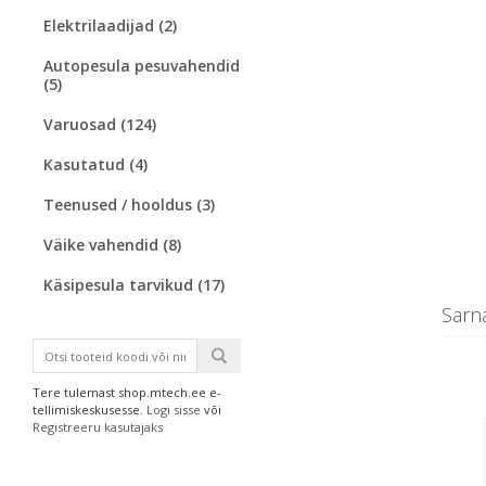
Elektrilaadijad (2)
Autopesula pesuvahendid
(5)
Varuosad (124)
Kasutatud (4)
Teenused / hooldus (3)
Väike vahendid (8)
Käsipesula tarvikud (17)
Sarn
Tere tulemast shop.mtech.ee e-
tellimiskeskusesse.
Logi sisse
või
Registreeru kasutajaks